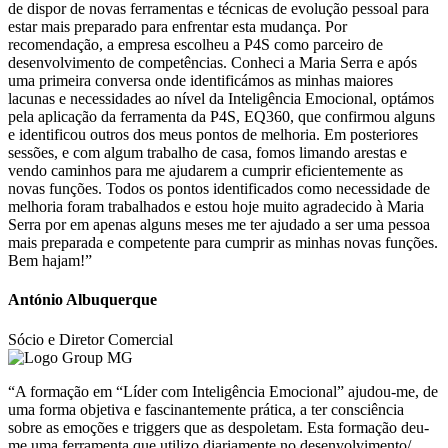
de dispor de novas ferramentas e técnicas de evolução pessoal para
estar mais preparado para enfrentar esta mudança. Por
recomendação, a empresa escolheu a P4S como parceiro de
desenvolvimento de competências. Conheci a Maria Serra e após
uma primeira conversa onde identificámos as minhas maiores
lacunas e necessidades ao nível da Inteligência Emocional, optámos
pela aplicação da ferramenta da P4S, EQ360, que confirmou alguns
e identificou outros dos meus pontos de melhoria. Em posteriores
sessões, e com algum trabalho de casa, fomos limando arestas e
vendo caminhos para me ajudarem a cumprir eficientemente as
novas funções. Todos os pontos identificados como necessidade de
melhoria foram trabalhados e estou hoje muito agradecido à Maria
Serra por em apenas alguns meses me ter ajudado a ser uma pessoa
mais preparada e competente para cumprir as minhas novas funções.
Bem hajam!”
António Albuquerque
Sócio e Diretor Comercial
“A formação em “Líder com Inteligência Emocional” ajudou-me, de
uma forma objetiva e fascinantemente prática, a ter consciência
sobre as emoções e triggers que as despoletam. Esta formação deu-
me uma ferramenta que utilizo diariamente no desenvolvimento/