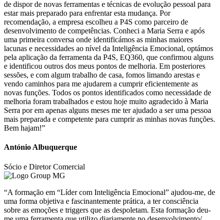
de dispor de novas ferramentas e técnicas de evolução pessoal para
estar mais preparado para enfrentar esta mudança. Por
recomendação, a empresa escolheu a P4S como parceiro de
desenvolvimento de competências. Conheci a Maria Serra e após
uma primeira conversa onde identificámos as minhas maiores
lacunas e necessidades ao nível da Inteligência Emocional, optámos
pela aplicação da ferramenta da P4S, EQ360, que confirmou alguns
e identificou outros dos meus pontos de melhoria. Em posteriores
sessões, e com algum trabalho de casa, fomos limando arestas e
vendo caminhos para me ajudarem a cumprir eficientemente as
novas funções. Todos os pontos identificados como necessidade de
melhoria foram trabalhados e estou hoje muito agradecido à Maria
Serra por em apenas alguns meses me ter ajudado a ser uma pessoa
mais preparada e competente para cumprir as minhas novas funções.
Bem hajam!”
António Albuquerque
Sócio e Diretor Comercial
“A formação em “Líder com Inteligência Emocional” ajudou-me, de
uma forma objetiva e fascinantemente prática, a ter consciência
sobre as emoções e triggers que as despoletam. Esta formação deu-
me uma ferramenta que utilizo diariamente no desenvolvimento/