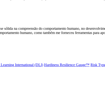
se sólida na compreensão do comportamento humano, no desenvolvimen
comportamento humano, como também me forneceu ferramentas para apoiar
Learning International (DLI)
Hardiness Resilience Gauge™️
Risk Typ