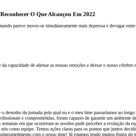
 Reconhecer O Que Alcançou Em 2022
do parece mover-se simultaneamente mais depressa e devagar entre fec
 capacidade de alienar as nossas emoções e deixar o nosso cérebro ra
esenho da jornada pela qual eu e o meu time passaríamos ao longo de 
fissionais e comprometidas, foram capazes de garantir um ambiente de m
 semanas em que ocorreram as sessões pude perceber a evolução da equ
nós como equipe. Temos ações claras para os pontos que juntos decidi
omprometimento com o nosso time! Já estamos tendo muitos frutos do t