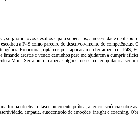
 surgiram novos desafios e para superá-los, a necessidade de dispor d
a escolheu a P4S como parceiro de desenvolvimento de competências. C
Inteligência Emocional, optámos pela aplicação da ferramenta da P4S, 
os limando arestas e vendo caminhos para me ajudarem a cumprir efici
cido à Maria Serra por em apenas alguns meses me ter ajudado a ser u
 forma objetiva e fascinantemente prática, a ter consciência sobre a
ssertividade, empatia, autocontrolo de emoções, insight e coaching. O