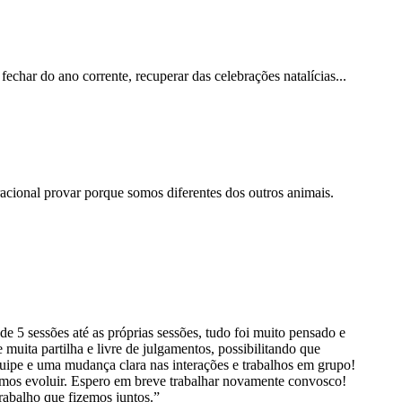
har do ano corrente, recuperar das celebrações natalícias...
cional provar porque somos diferentes dos outros animais.
5 sessões até as próprias sessões, tudo foi muito pensado e
uita partilha e livre de julgamentos, possibilitando que
ipe e uma mudança clara nas interações e trabalhos em grupo!
mos evoluir. Espero em breve trabalhar novamente convosco!
rabalho que fizemos juntos.”