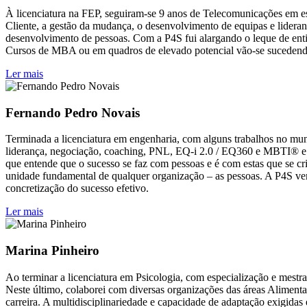
À licenciatura na FEP, seguiram-se 9 anos de Telecomunicações em esp
Cliente, a gestão da mudança, o desenvolvimento de equipas e lidera
desenvolvimento de pessoas. Com a P4S fui alargando o leque de enti
Cursos de MBA ou em quadros de elevado potencial vão-se sucedendo 
Ler mais
Fernando Pedro Novais
Terminada a licenciatura em engenharia, com alguns trabalhos no mund
liderança, negociação, coaching, PNL, EQ-i 2.0 / EQ360 e MBTI® e c
que entende que o sucesso se faz com pessoas e é com estas que se cr
unidade fundamental de qualquer organização – as pessoas. A P4S vem
concretização do sucesso efetivo.
Ler mais
Marina Pinheiro
Ao terminar a licenciatura em Psicologia, com especialização e mestra
Neste último, colaborei com diversas organizações das áreas Aliment
carreira. A multidisciplinariedade e capacidade de adaptação exigid