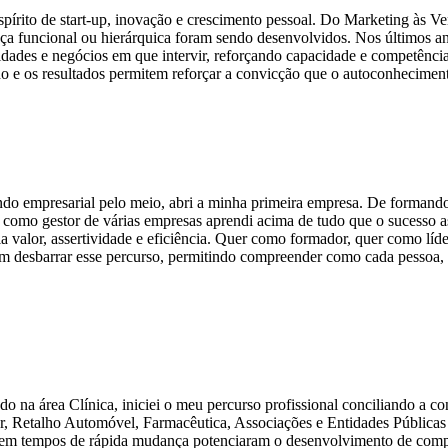
írito de start-up, inovação e crescimento pessoal. Do Marketing às Ve
nça funcional ou hierárquica foram sendo desenvolvidos. Nos últimos a
dades e negócios em que intervir, reforçando capacidade e competênci
e os resultados permitem reforçar a convicção que o autoconheciment
o empresarial pelo meio, abri a minha primeira empresa. De formando n
omo gestor de várias empresas aprendi acima de tudo que o sucesso a
ia valor, assertividade e eficiência. Quer como formador, quer como lí
 desbarrar esse percurso, permitindo compreender como cada pessoa, c
do na área Clínica, iniciei o meu percurso profissional conciliando a c
ar, Retalho Automóvel, Farmacêutica, Associações e Entidades Públicas
as em tempos de rápida mudança potenciaram o desenvolvimento de compe