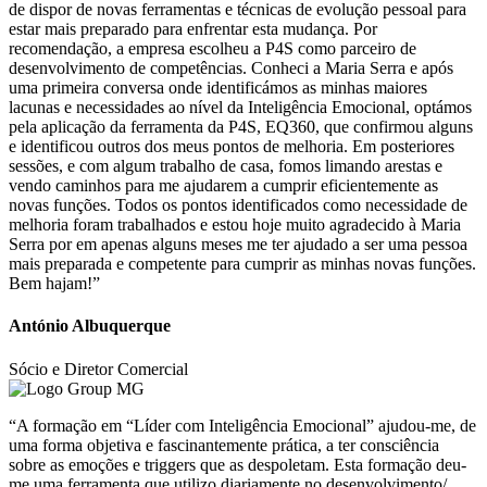
de dispor de novas ferramentas e técnicas de evolução pessoal para
estar mais preparado para enfrentar esta mudança. Por
recomendação, a empresa escolheu a P4S como parceiro de
desenvolvimento de competências. Conheci a Maria Serra e após
uma primeira conversa onde identificámos as minhas maiores
lacunas e necessidades ao nível da Inteligência Emocional, optámos
pela aplicação da ferramenta da P4S, EQ360, que confirmou alguns
e identificou outros dos meus pontos de melhoria. Em posteriores
sessões, e com algum trabalho de casa, fomos limando arestas e
vendo caminhos para me ajudarem a cumprir eficientemente as
novas funções. Todos os pontos identificados como necessidade de
melhoria foram trabalhados e estou hoje muito agradecido à Maria
Serra por em apenas alguns meses me ter ajudado a ser uma pessoa
mais preparada e competente para cumprir as minhas novas funções.
Bem hajam!”
António Albuquerque
Sócio e Diretor Comercial
“A formação em “Líder com Inteligência Emocional” ajudou-me, de
uma forma objetiva e fascinantemente prática, a ter consciência
sobre as emoções e triggers que as despoletam. Esta formação deu-
me uma ferramenta que utilizo diariamente no desenvolvimento/